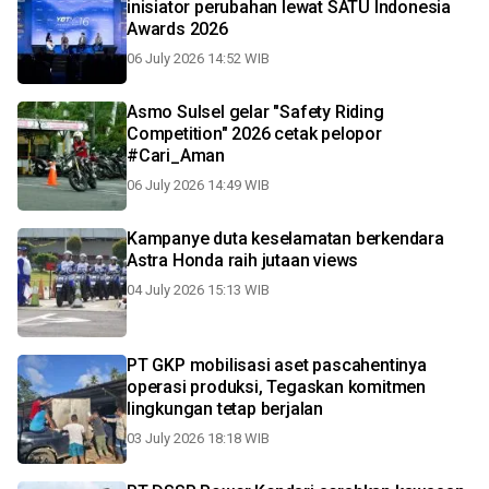
inisiator perubahan lewat SATU Indonesia
Awards 2026
06 July 2026 14:52 WIB
Asmo Sulsel gelar "Safety Riding
Competition" 2026 cetak pelopor
#Cari_Aman
06 July 2026 14:49 WIB
Kampanye duta keselamatan berkendara
Astra Honda raih jutaan views
04 July 2026 15:13 WIB
PT GKP mobilisasi aset pascahentinya
operasi produksi, Tegaskan komitmen
lingkungan tetap berjalan
03 July 2026 18:18 WIB