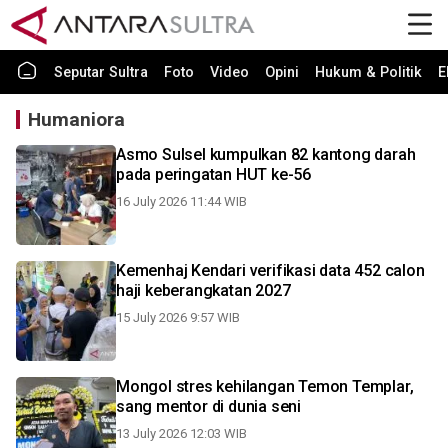
Seputar Sultra
Foto
Video
Opini
Hukum & Politik
E
Humaniora
Asmo Sulsel kumpulkan 82 kantong darah
pada peringatan HUT ke-56
16 July 2026 11:44 WIB
Kemenhaj Kendari verifikasi data 452 calon
haji keberangkatan 2027
15 July 2026 9:57 WIB
Mongol stres kehilangan Temon Templar,
sang mentor di dunia seni
13 July 2026 12:03 WIB