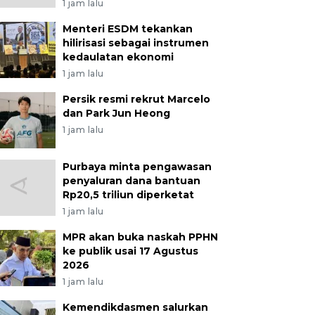
1 jam lalu
Menteri ESDM tekankan
hilirisasi sebagai instrumen
kedaulatan ekonomi
1 jam lalu
Persik resmi rekrut Marcelo
dan Park Jun Heong
1 jam lalu
Purbaya minta pengawasan
penyaluran dana bantuan
Rp20,5 triliun diperketat
1 jam lalu
MPR akan buka naskah PPHN
ke publik usai 17 Agustus
2026
1 jam lalu
Kemendikdasmen salurkan