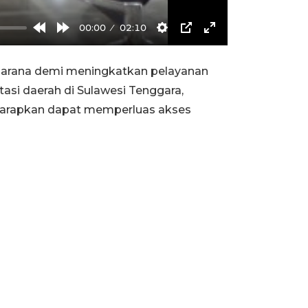
00:00
02:10
Rewind
Forward
Settings
PIP
Enter
10s
10s
fullscreen
rasarana demi meningkatkan pelayanan
si daerah di Sulawesi Tenggara,
iharapkan dapat memperluas akses