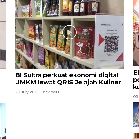
B
BI Sultra perkuat ekonomi digital
p
UMKM lewat QRIS Jelajah Kuliner
k
28 July 2026 19:37 WIB
05