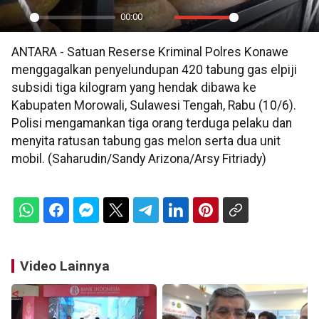
00:00
Play
Mute
Settings
PIP
En
ANTARA - Satuan Reserse Kriminal Polres Konawe
ful
menggagalkan penyelundupan 420 tabung gas elpiji
subsidi tiga kilogram yang hendak dibawa ke
Kabupaten Morowali, Sulawesi Tengah, Rabu (10/6).
Polisi mengamankan tiga orang terduga pelaku dan
menyita ratusan tabung gas melon serta dua unit
mobil. (Saharudin/Sandy Arizona/Arsy Fitriady)
Video Lainnya