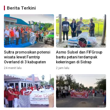
Berita Terkini
Sultra promosikan potensi
Asmo Sulsel dan FIFGroup
wisata lewat Famtrip
bantu petani terdampak
Overland di 3 kabupaten
kekeringan di Sidrap
24 menit lalu
2 jam lalu
1