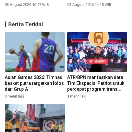
03 August 2026 16:47 WIB
03 August 2026 14:15 WIB
Berita Terkini
n
Asian Games 2026: Timnas
ATR/BPN manfaatkan data
basket putra targetkan lolos
Tim Ekspedisi Patriot untuk
dari Grup A
percepat program trans
tuntas
0 menit lalu
1 menit lalu
5