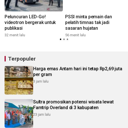
Peluncuran LED-Go!
PSSI minta pemain dan
videotron bergerak untuk
pelatih timnas tak jadi
publikasi
sasaran hujatan
32 menit lalu
56 menit lalu
1
Terpopuler
Harga emas Antam hari ini tetap Rp2,69 juta
per gram
3 jam lalu
Sultra promosikan potensi wisata lewat
Famtrip Overland di 3 kabupaten
23 jam lalu