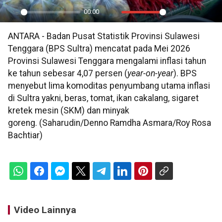
00:00
Play
Mute
Settings
PIP
En
ANTARA - Badan Pusat Statistik Provinsi Sulawesi
ful
Tenggara (BPS Sultra) mencatat pada Mei 2026
Provinsi Sulawesi Tenggara mengalami inflasi tahun
ke tahun sebesar 4,07 persen (
year-on-year
). BPS
menyebut lima komoditas penyumbang utama inflasi
di Sultra yakni, beras, tomat, ikan cakalang, sigaret
kretek mesin (SKM) dan minyak
goreng. (Saharudin/Denno Ramdha Asmara/Roy Rosa
Bachtiar)
Video Lainnya