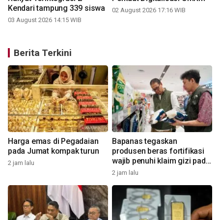
Kendari tampung 339 siswa
02 August 2026 17:16 WIB
03 August 2026 14:15 WIB
Berita Terkini
Harga emas di Pegadaian
Bapanas tegaskan
pada Jumat kompak turun
produsen beras fortifikasi
wajib penuhi klaim gizi pada
2 jam lalu
label
2 jam lalu
2