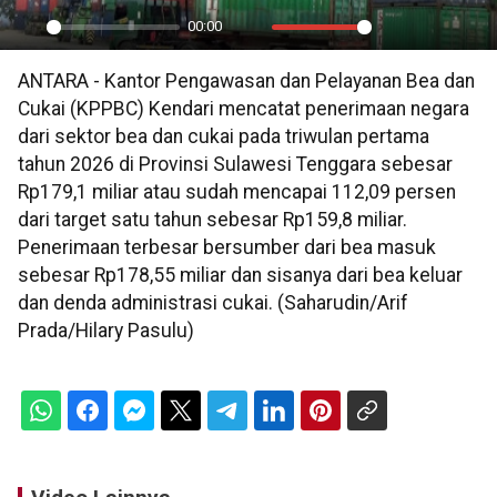
00:00
Play
Mute
Settings
PIP
En
ANTARA - Kantor Pengawasan dan Pelayanan Bea dan
ful
Cukai (KPPBC) Kendari mencatat penerimaan negara
dari sektor bea dan cukai pada triwulan pertama
tahun 2026 di Provinsi Sulawesi Tenggara sebesar
Rp179,1 miliar atau sudah mencapai 112,09 persen
dari target satu tahun sebesar Rp159,8 miliar.
Penerimaan terbesar bersumber dari bea masuk
sebesar Rp178,55 miliar dan sisanya dari bea keluar
dan denda administrasi cukai. (Saharudin/Arif
Prada/Hilary Pasulu)