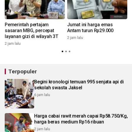
Pemerintah pertajam
Jumat ini harga emas
sasaran MBG, percepat
Antam turun Rp29.000
layanan gizi di wilayah 3T
2 jam lalu
2 jam lalu
2
Terpopuler
Begini kronologi temuan 995 senjata api di
sekolah swasta Jaksel
6 jam lalu
Harga cabai rawit merah capai Rp58.750/Kg,
harga beras medium Rp16 ribuan
2 jam lalu