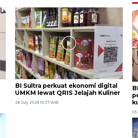
BI Sultra perkuat ekonomi digital
B
UMKM lewat QRIS Jelajah Kuliner
p
k
28 July 2026 19:37 WIB
05