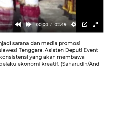
00:00
02:49
Rewind
Forward
Settings
PIP
Enter
10s
10s
fullscreen
njadi sarana dan media promosi
ulawesi Tenggara. Asisten Deputi Event
 konsistensi yang akan membawa
laku ekonomi kreatif. (Saharudin/Andi