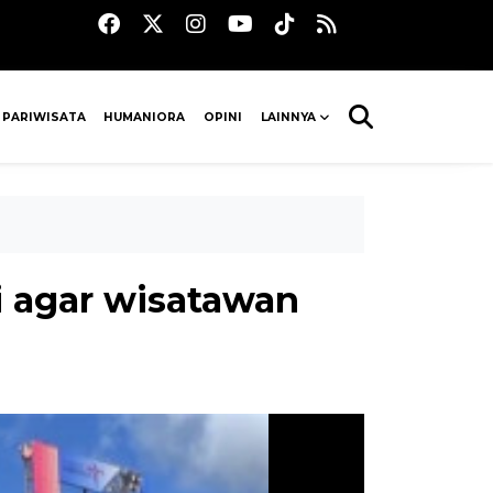
 PARIWISATA
HUMANIORA
OPINI
LAINNYA
i agar wisatawan