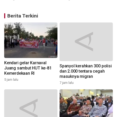
Berita Terkini
Kendari gelar Karnaval
Spanyol kerahkan 300 polisi
Juang sambut HUT ke-81
dan 2.000 tentara cegah
Kemerdekaan RI
masuknya migran
5 jam lalu
1
7 jam lalu