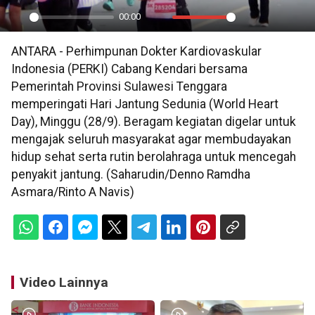
00:00
Play
Mute
Settings
PIP
En
ANTARA - Perhimpunan Dokter Kardiovaskular
ful
Indonesia (PERKI) Cabang Kendari bersama
Pemerintah Provinsi Sulawesi Tenggara
memperingati Hari Jantung Sedunia (World Heart
Day), Minggu (28/9). Beragam kegiatan digelar untuk
mengajak seluruh masyarakat agar membudayakan
hidup sehat serta rutin berolahraga untuk mencegah
penyakit jantung. (Saharudin/Denno Ramdha
Asmara/Rinto A Navis)
Video Lainnya