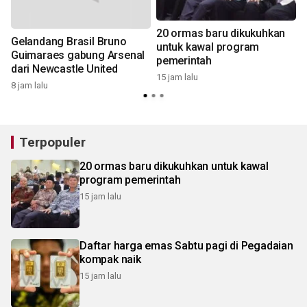
n
20 ormas baru dikukuhkan
Gelandang Brasil Bruno
untuk kawal program
Guimaraes gabung Arsenal
1
pemerintah
dari Newcastle United
15 jam lalu
8 jam lalu
Terpopuler
20 ormas baru dikukuhkan untuk kawal
program pemerintah
15 jam lalu
Daftar harga emas Sabtu pagi di Pegadaian
kompak naik
15 jam lalu