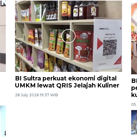
BI Sultra perkuat ekonomi digital
B
UMKM lewat QRIS Jelajah Kuliner
p
k
28 July 2026 19:37 WIB
05