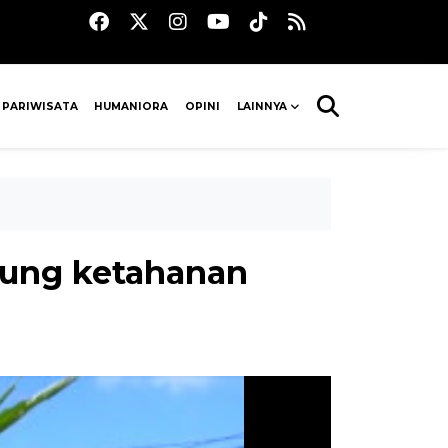
 PARIWISATA
HUMANIORA
OPINI
LAINNYA
kung ketahanan