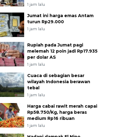
1 jam lalu
Jumat ini harga emas Antam
turun Rp29.000
1 jam lalu
Rupiah pada Jumat pagi
melemah 12 poin jadi Rp17.935
per dolar AS
1 jam lalu
Cuaca di sebagian besar
wilayah Indonesia berawan
tebal
1 jam lalu
Harga cabai rawit merah capai
Rp58.750/Kg, harga beras
medium Rp16 ribuan
1 jam lalu
Hadapi dampak El Nino,