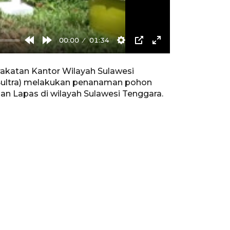
00:00
01:34
Rewind
Forward
Settings
PIP
Enter
10s
10s
fullscreen
akatan Kantor Wilayah Sulawesi
 Sultra) melakukan penanaman pohon
dan Lapas di wilayah Sulawesi Tenggara.