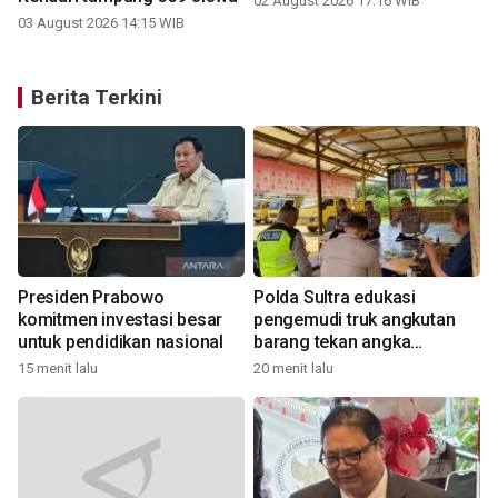
02 August 2026 17:16 WIB
03 August 2026 14:15 WIB
Berita Terkini
Presiden Prabowo
Polda Sultra edukasi
komitmen investasi besar
pengemudi truk angkutan
untuk pendidikan nasional
barang tekan angka
kecelakaan
15 menit lalu
20 menit lalu
8