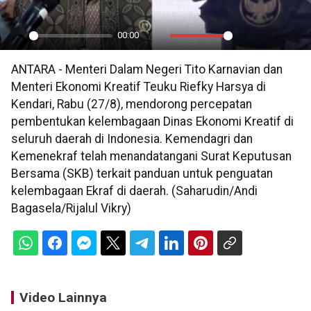
00:00
Play
Mute
Settings
PIP
En
ANTARA - Menteri Dalam Negeri Tito Karnavian dan
ful
Menteri Ekonomi Kreatif Teuku Riefky Harsya di
Kendari, Rabu (27/8), mendorong percepatan
pembentukan kelembagaan Dinas Ekonomi Kreatif di
seluruh daerah di Indonesia. Kemendagri dan
Kemenekraf telah menandatangani Surat Keputusan
Bersama (SKB) terkait panduan untuk penguatan
kelembagaan Ekraf di daerah. (Saharudin/Andi
Bagasela/Rijalul Vikry)
Video Lainnya