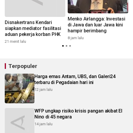
Menko Airlangga: Investasi
Disnakertrans Kendari
di Jawa dan luar Jawa kini
siapkan mediator fasilitasi
hampir berimbang
aduan pekerja korban PHK
8 jam lalu
9
21 menit lalu
Terpopuler
Harga emas Antam, UBS, dan Galeri24
terbaru di Pegadaian hari ini
12 jam lalu
WFP ungkap risiko krisis pangan akibat El
Nino di 45 negara
14 jam lalu