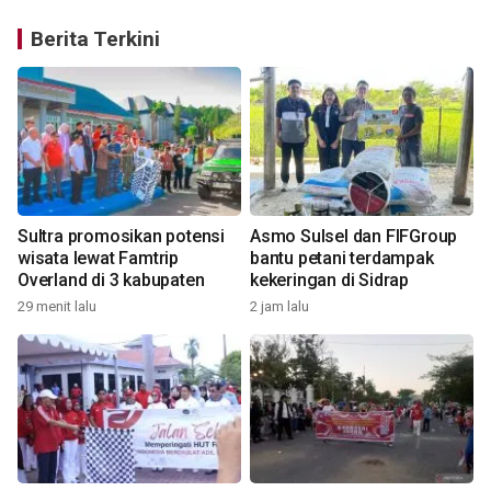
Berita Terkini
Sultra promosikan potensi
Asmo Sulsel dan FIFGroup
wisata lewat Famtrip
bantu petani terdampak
Overland di 3 kabupaten
kekeringan di Sidrap
29 menit lalu
2 jam lalu
1