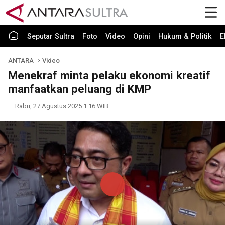
Seputar Sultra
Foto
Video
Opini
Hukum & Politik
E
ANTARA
Video
Menekraf minta pelaku ekonomi kreatif
manfaatkan peluang di KMP
Rabu, 27 Agustus 2025 1:16 WIB
Play