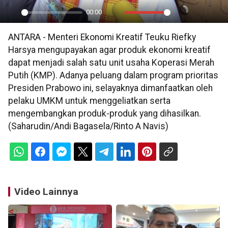
00:00
Play
Mute
Settings
PIP
En
ANTARA - Menteri Ekonomi Kreatif Teuku Riefky
ful
Harsya mengupayakan agar produk ekonomi kreatif
dapat menjadi salah satu unit usaha Koperasi Merah
Putih (KMP). Adanya peluang dalam program prioritas
Presiden Prabowo ini, selayaknya dimanfaatkan oleh
pelaku UMKM untuk menggeliatkan serta
mengembangkan produk-produk yang dihasilkan.
(Saharudin/Andi Bagasela/Rinto A Navis)
Video Lainnya