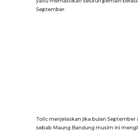
yaitu memastikan seluruh pemain berada
September.
Tolic menjelaskan jika bulan September
sebab Maung Bandung musim ini mengiku