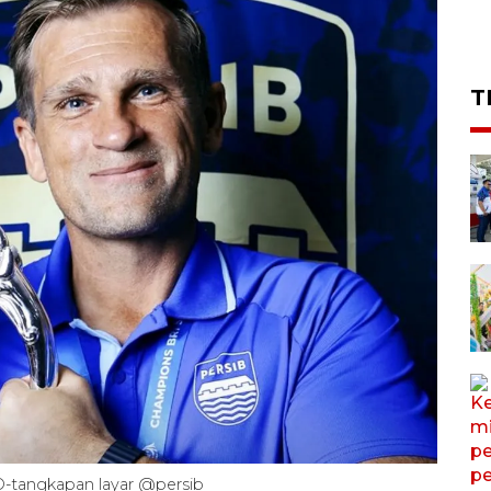
T
O-tangkapan layar @persib