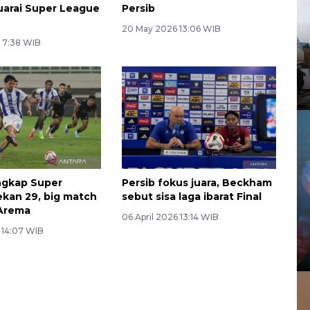
uarai Super League
Persib
20 May 2026 13:06 WIB
 7:38 WIB
ngkap Super
Persib fokus juara, Beckham
kan 29, big match
sebut sisa laga ibarat Final
 Arema
06 April 2026 13:14 WIB
6 14:07 WIB