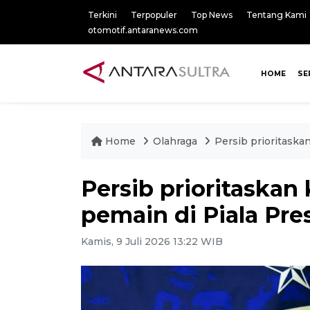
Terkini
Terpopuler
Top News
Tentang Kami
otomotif.antaranews.com
HOME
SE
Home
Olahraga
Persib prioritaska
Persib prioritaskan
pemain di Piala Pre
Kamis, 9 Juli 2026 13:22 WIB