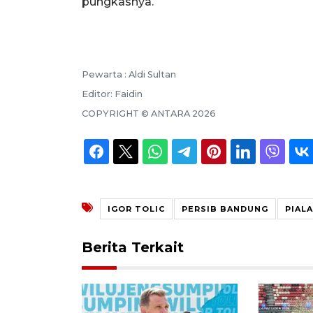
pungkasnya.
Pewarta :
Aldi Sultan
Editor:
Faidin
COPYRIGHT ©
ANTARA
2026
IGOR TOLIC
PERSIB BANDUNG
PIAL
Berita Terkait