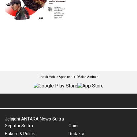
Unduh Mobile Apps untuk iOS dan Android
Jelajahi ANTARA News Sultra
Seputar Sultra
Opini
Hukum & Politik
Redaksi