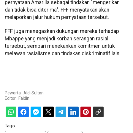
pernyataan Amarilla sebagai tindakan "mengerikan
dan tidak bisa diterima". FFF menyatakan akan
melaporkan jalur hukum pernyataan tersebut.
FFF juga menegaskan dukungan mereka terhadap
Mbappe yang menjadi korban serangan rasial
tersebut, sembari menekankan komitmen untuk
melawan rasialisme dan tindakan diskriminatif lain.
Pewarta : Aldi Sultan
Editor :
Faidin
Tags: