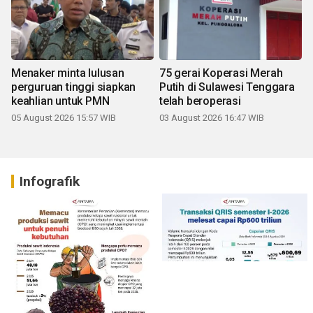
Menaker minta lulusan
75 gerai Koperasi Merah
perguruan tinggi siapkan
Putih di Sulawesi Tenggara
keahlian untuk PMN
telah beroperasi
05 August 2026 15:57 WIB
03 August 2026 16:47 WIB
Infografik