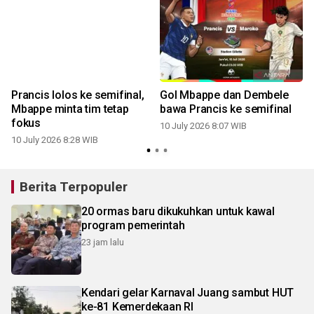
Prancis lolos ke semifinal,
Gol Mbappe dan Dembele
Mbappe minta tim tetap
bawa Prancis ke semifinal
fokus
10 July 2026 8:07 WIB
10 July 2026 8:28 WIB
0
Berita Terpopuler
20 ormas baru dikukuhkan untuk kawal
program pemerintah
23 jam lalu
Kendari gelar Karnaval Juang sambut HUT
ke-81 Kemerdekaan RI