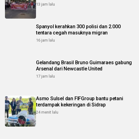
13 jam lalu
Spanyol kerahkan 300 polisi dan 2.000
tentara cegah masuknya migran
16 jam lalu
Gelandang Brasil Bruno Guimaraes gabung
Arsenal dari Newcastle United
17 jam lalu
Asmo Sulsel dan FIFGroup bantu petani
terdampak kekeringan di Sidrap
24 menit lalu