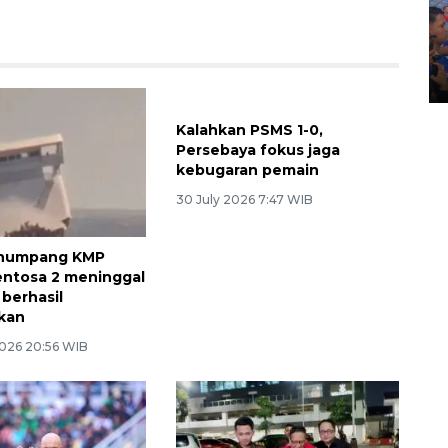
Kecelakaan kereta api di
Bekasi Timur
28 April 2026 6:17 WIB
Kalahkan PSMS 1-0,
Persebaya fokus jaga
kebugaran pemain
30 July 2026 7:47 WIB
numpang KMP
entosa 2 meninggal
 berhasil
kan
026 20:56 WIB