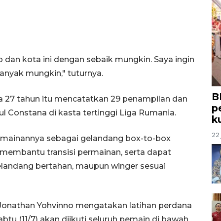
 dan kota ini dengan sebaik mungkin. Saya ingin
yak mungkin," tuturnya.
B
a 27 tahun itu mencatatkan 29 penampilan dan
p
Constana di kasta tertinggi Liga Rumania.
k
22 
ermainannya sebagai gelandang box-to-box
membantu transisi permainan, serta dapat
elandang bertahan, maupun winger sesuai
 Jonathan Yohvinno mengatakan latihan perdana
abtu (11/7) akan diikuti seluruh pemain di bawah