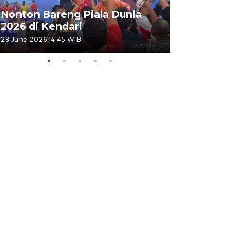
Kemensos
Nonton Bareng Piala Dunia
Sekolah R
2026 di Kendari
pertama
28 June 2026 14:45 WIB
26 June 2026 