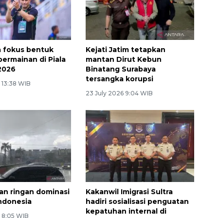
 fokus bentuk
Kejati Jatim tetapkan
permainan di Piala
mantan Dirut Kebun
2026
Binatang Surabaya
tersangka korupsi
 13:38 WIB
23 July 2026 9:04 WIB
an ringan dominasi
Kakanwil Imigrasi Sultra
Indonesia
hadiri sosialisasi penguatan
kepatuhan internal di
6 8:05 WIB