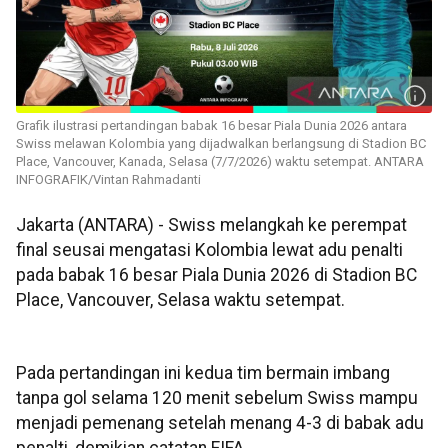
Grafik ilustrasi pertandingan babak 16 besar Piala Dunia 2026 antara
Swiss melawan Kolombia yang dijadwalkan berlangsung di Stadion BC
Place, Vancouver, Kanada, Selasa (7/7/2026) waktu setempat. ANTARA
INFOGRAFIK/Vintan Rahmadanti
Jakarta (ANTARA) - Swiss melangkah ke perempat
final seusai mengatasi Kolombia lewat adu penalti
pada babak 16 besar Piala Dunia 2026 di Stadion BC
Place, Vancouver, Selasa waktu setempat.
Pada pertandingan ini kedua tim bermain imbang
tanpa gol selama 120 menit sebelum Swiss mampu
menjadi pemenang setelah menang 4-3 di babak adu
penalti, demikian catatan FIFA.