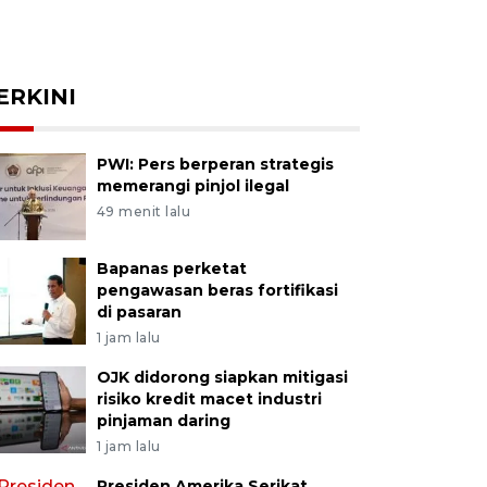
ERKINI
PWI: Pers berperan strategis
memerangi pinjol ilegal
49 menit lalu
Bapanas perketat
pengawasan beras fortifikasi
di pasaran
1 jam lalu
OJK didorong siapkan mitigasi
risiko kredit macet industri
pinjaman daring
1 jam lalu
Presiden Amerika Serikat