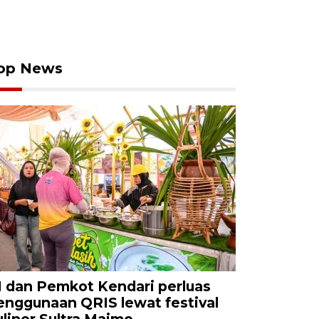
op News
I dan Pemkot Kendari perluas
enggunaan QRIS lewat festival
uliner Sultra Maimo