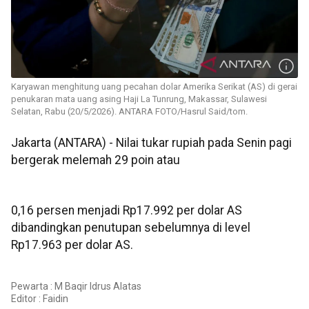
Karyawan menghitung uang pecahan dolar Amerika Serikat (AS) di gerai
penukaran mata uang asing Haji La Tunrung, Makassar, Sulawesi
Selatan, Rabu (20/5/2026). ANTARA FOTO/Hasrul Said/tom.
Jakarta (ANTARA) - Nilai tukar rupiah pada Senin pagi
bergerak melemah 29 poin atau
0,16 persen menjadi Rp17.992 per dolar AS
dibandingkan penutupan sebelumnya di level
Rp17.963 per dolar AS.
Pewarta : M Baqir Idrus Alatas
Editor :
Faidin