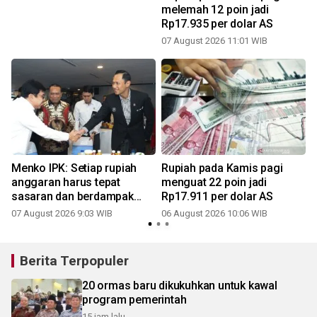
melemah 12 poin jadi
Rp17.935 per dolar AS
07 August 2026 11:01 WIB
Menko IPK: Setiap rupiah
Rupiah pada Kamis pagi
anggaran harus tepat
menguat 22 poin jadi
sasaran dan berdampak
Rp17.911 per dolar AS
bagi masyarakat
07 August 2026 9:03 WIB
06 August 2026 10:06 WIB
3
Berita Terpopuler
20 ormas baru dikukuhkan untuk kawal
program pemerintah
15 jam lalu