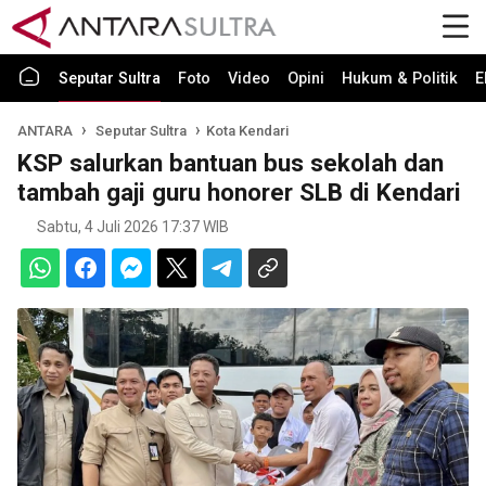
Seputar Sultra
Foto
Video
Opini
Hukum & Politik
E
ANTARA
Seputar Sultra
Kota Kendari
KSP salurkan bantuan bus sekolah dan
tambah gaji guru honorer SLB di Kendari
Sabtu, 4 Juli 2026 17:37 WIB