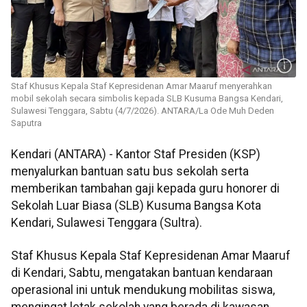
Staf Khusus Kepala Staf Kepresidenan Amar Maaruf menyerahkan
mobil sekolah secara simbolis kepada SLB Kusuma Bangsa Kendari,
Sulawesi Tenggara, Sabtu (4/7/2026). ANTARA/La Ode Muh Deden
Saputra
Kendari (ANTARA) - Kantor Staf Presiden (KSP)
menyalurkan bantuan satu bus sekolah serta
memberikan tambahan gaji kepada guru honorer di
Sekolah Luar Biasa (SLB) Kusuma Bangsa Kota
Kendari, Sulawesi Tenggara (Sultra).
Staf Khusus Kepala Staf Kepresidenan Amar Maaruf
di Kendari, Sabtu, mengatakan bantuan kendaraan
operasional ini untuk mendukung mobilitas siswa,
mengingat letak sekolah yang berada di kawasan