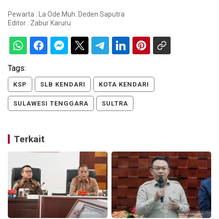
Pewarta : La Ode Muh. Deden Saputra
Editor :
Zabur Karuru
Tags:
KSP
SLB KENDARI
KOTA KENDARI
SULAWESI TENGGARA
SULTRA
Terkait