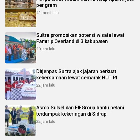
per gram
42 menit lalu
Sultra promosikan potensi wisata lewat
Famtrip Overland di 3 kabupaten
20 jam lalu
Ditjenpas Sultra ajak jajaran perkuat
kebersamaan lewat semarak HUT RI
22 jam lalu
Asmo Sulsel dan FIFGroup bantu petani
terdampak kekeringan di Sidrap
22 jam lalu