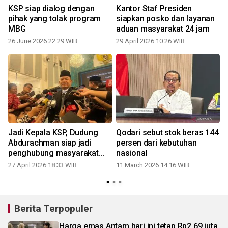
KSP siap dialog dengan
Kantor Staf Presiden
pihak yang tolak program
siapkan posko dan layanan
MBG
aduan masyarakat 24 jam
26 June 2026 22:29 WIB
29 April 2026 10:26 WIB
s
Jadi Kepala KSP, Dudung
Qodari sebut stok beras 144
Abdurachman siap jadi
persen dari kebutuhan
penghubung masyarakat
nasional
dan pemerintah
27 April 2026 18:33 WIB
11 March 2026 14:16 WIB
Berita Terpopuler
Harga emas Antam hari ini tetap Rp2,69 juta