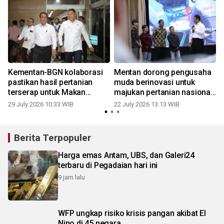
Kementan-BGN kolaborasi
Mentan dorong pengusaha
pastikan hasil pertanian
muda berinovasi untuk
terserap untuk Makan
majukan pertanian nasional
Bergizi Gratis
Indonesia
29 July 2026 10:33 WIB
22 July 2026 13:13 WIB
0
Berita Terpopuler
Harga emas Antam, UBS, dan Galeri24
terbaru di Pegadaian hari ini
9 jam lalu
WFP ungkap risiko krisis pangan akibat El
Nino di 45 negara