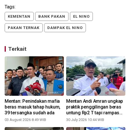
Tags:
KEMENTAN
BANK PAKAN
EL NINO
PAKAN TERNAK
DAMPAK EL NINO
Terkait
Mentan: Penindakan mafia
Mentan Andi Amran ungkap
beras masuk tahap hukum,
praktik penggilingan beras
39 tersangka sudah ada
untung Rp2 T tapi rampas
hak rakyat
03 August 2026 8:49 WIB
30 July 2026 10:44 WIB
1