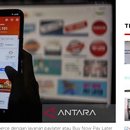
T
merce dengan layanan paylater atau Buy Now Pay Later