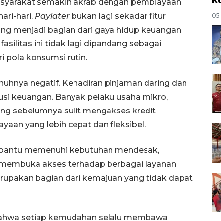
syarakat semakin akrab dengan pembiayaan
ari-hari.
Paylater
bukan lagi sekadar fitur
05
ng menjadi bagian dari gaya hidup keuangan
fasilitas ini tidak lagi dipandang sebagai
ri pola konsumsi rutin.
nuhnya negatif. Kehadiran pinjaman daring dan
si keuangan. Banyak pelaku usaha mikro,
ang sebelumnya sulit mengakses kredit
ayaan yang lebih cepat dan fleksibel.
 membantu memenuhi kebutuhan mendesak,
n membuka akses terhadap berbagai layanan
erupakan bagian dari kemajuan yang tidak dapat
bahwa setiap kemudahan selalu membawa