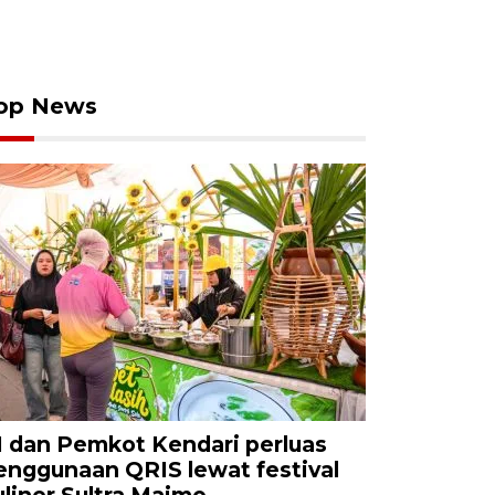
op News
I dan Pemkot Kendari perluas
enggunaan QRIS lewat festival
uliner Sultra Maimo