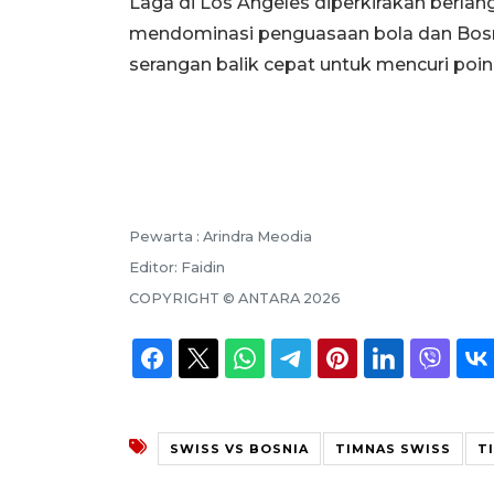
Laga di Los Angeles diperkirakan berla
mendominasi penguasaan bola dan Bosni
serangan balik cepat untuk mencuri poin
Pewarta :
Arindra Meodia
Editor:
Faidin
COPYRIGHT ©
ANTARA
2026
SWISS VS BOSNIA
TIMNAS SWISS
T