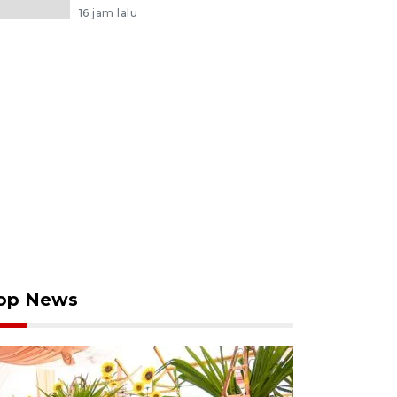
16 jam lalu
op News