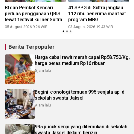
BI dan Pemkot Kendari
41 SPPG di Sultra jangkau
perluas penggunaan QRIS
112 ribu penerima manfaat
lewat festival kuliner Sultra
program MBG
Maimo
05 August 2026 9:26 WIB
03 August 2026 19:43 WIB
Berita Terpopuler
Harga cabai rawit merah capai Rp58.750/Kg,
harga beras medium Rp16 ribuan
5 jam lalu
Begini kronologi temuan 995 senjata api di
sekolah swasta Jaksel
9 jam lalu
995 pucuk senpi yang ditemukan di sekolah
swasta Jaksel diklaim berizin