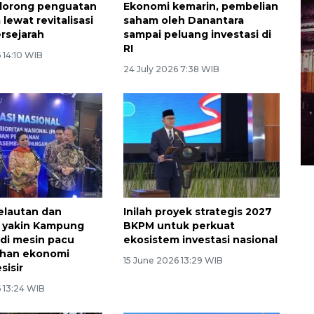
dorong penguatan
Ekonomi kemarin, pembelian
 lewat revitalisasi
saham oleh Danantara
ersejarah
sampai peluang investasi di
RI
 14:10 WIB
24 July 2026 7:38 WIB
elautan dan
Inilah proyek strategis 2027
 yakin Kampung
BKPM untuk perkuat
adi mesin pacu
ekosistem investasi nasional
han ekonomi
15 June 2026 13:29 WIB
sisir
 13:24 WIB