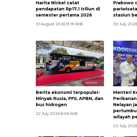
Harita Nickel catat
Prabowo 
pendapatan Rp17,1 triliun di
pariwisata
semester pertama 2026
stasiun b
01 August 2026 15:19 WIB
30 July 2026
Berita ekonomi terpopuler:
Menteri K
Minyak Rusia, PFII, APBN, dan
Perikanan
bus hidrogen
Nelayan j
pertumbu
22 July 2026 8:06 WIB
wilayah pe
02 July 2026