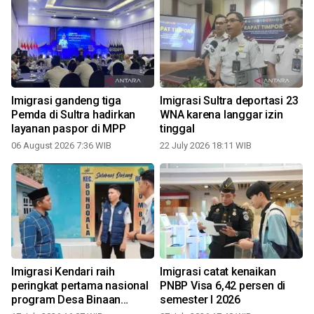
Imigrasi gandeng tiga
Imigrasi Sultra deportasi 23
Pemda di Sultra hadirkan
WNA karena langgar izin
layanan paspor di MPP
tinggal
06 August 2026 7:36 WIB
22 July 2026 18:11 WIB
Imigrasi Kendari raih
Imigrasi catat kenaikan
peringkat pertama nasional
PNBP Visa 6,42 persen di
program Desa Binaan
semester I 2026
Teraktif