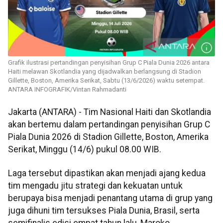
Grafik ilustrasi pertandingan penyisihan Grup C Piala Dunia 2026 antara
Haiti melawan Skotlandia yang dijadwalkan berlangsung di Stadion
Gillette, Boston, Amerika Serikat, Sabtu (13/6/2026) waktu setempat.
ANTARA INFOGRAFIK/Vintan Rahmadanti
Jakarta (ANTARA) - Tim Nasional Haiti dan Skotlandia
akan bertemu dalam pertandingan penyisihan Grup C
Piala Dunia 2026 di Stadion Gillette, Boston, Amerika
Serikat, Minggu (14/6) pukul 08.00 WIB.
Laga tersebut dipastikan akan menjadi ajang kedua
tim mengadu jitu strategi dan kekuatan untuk
berupaya bisa menjadi penantang utama di grup yang
juga dihuni tim tersukses Piala Dunia, Brasil, serta
semifinalis edisi empat tahun lalu, Maroko.