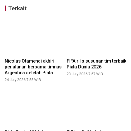
Terkait
Nicolas Otamendi akhiri
FIFA rilis susunan tim terbaik
perjalanan bersama timnas
Piala Dunia 2026
Argentina setelah Piala
23 July 2026 7:57 WIB
Dunia 2026
24 July 2026 7:55 WIB
2