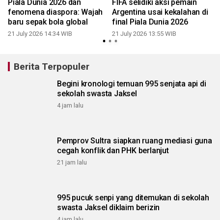
Piala Dunia 2026 dan
FIFA selidiki aksi pemain
fenomena diaspora: Wajah
Argentina usai kekalahan di
baru sepak bola global
final Piala Dunia 2026
2
21 July 2026 14:34 WIB
21 July 2026 13:55 WIB
Berita Terpopuler
Begini kronologi temuan 995 senjata api di
sekolah swasta Jaksel
4 jam lalu
Pemprov Sultra siapkan ruang mediasi guna
cegah konflik dan PHK berlanjut
21 jam lalu
995 pucuk senpi yang ditemukan di sekolah
swasta Jaksel diklaim berizin
4 jam lalu