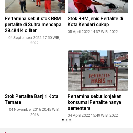
Pertamina sebut stok BBM
Stok BBM jenis Pertalite di
,
pertalite di Sultra mencapai
Kota Kendari cukup
28.484 kilo liter
05 April 2022 14:37 WIB, 2022
04 September 2022 17:50 WIB,
6
2022
Stok Pertalite Banjiri Kota
Pertamina sebut lonjakan
Ternate
konsumsi Pertalite hanya
i
sementara
04 November 2016 20:45 WIB,
2016
04 April 2022 15:49 WIB, 2022