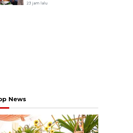
23 jam lalu
op News