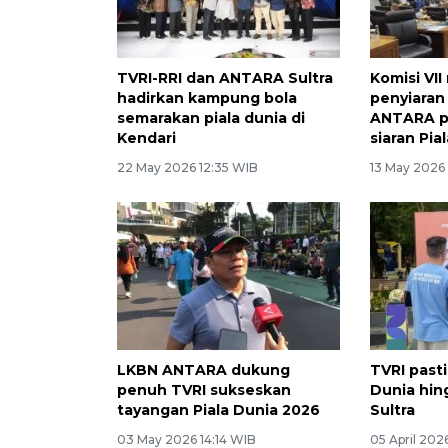
TVRI-RRI dan ANTARA Sultra
Komisi VI
hadirkan kampung bola
penyiaran
semarakan piala dunia di
ANTARA p
Kendari
siaran Pia
22 May 2026 12:35 WIB
13 May 2026
LKBN ANTARA dukung
TVRI pasti
penuh TVRI sukseskan
Dunia hin
tayangan Piala Dunia 2026
Sultra
03 May 2026 14:14 WIB
05 April 202