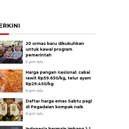
ERKINI
20 ormas baru dikukuhkan
untuk kawal program
pemerintah
5 jam lalu
Harga pangan nasional: cabai
rawit Rp59.650/kg, telur ayam
Rp29.450/kg
6 jam lalu
Daftar harga emas Sabtu pagi
di Pegadaian kompak naik
6 jam lalu
Indonesia bermain imbang 1-1