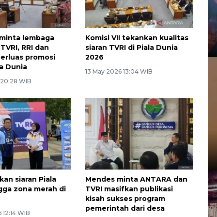
I minta lembaga
Komisi VII tekankan kualitas
 TVRI, RRI dan
siaran TVRI di Piala Dunia
erluas promosi
2026
la Dunia
13 May 2026 13:04 WIB
 20:28 WIB
kan siaran Piala
Mendes minta ANTARA dan
gga zona merah di
TVRI masifkan publikasi
kisah sukses program
pemerintah dari desa
6 12:14 WIB