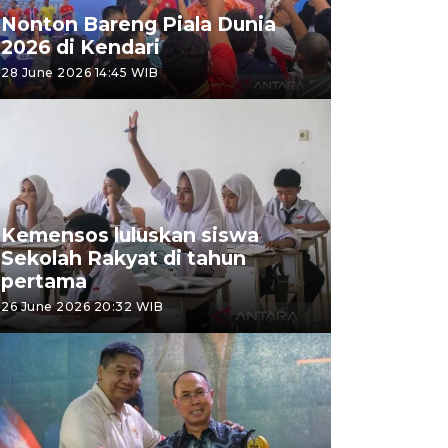
Nonton Bareng Piala Dunia
2026 di Kendari
28 June 2026 14:45 WIB
Kemensos luluskan siswa
Sekolah Rakyat di tahun
pertama
26 June 2026 20:32 WIB