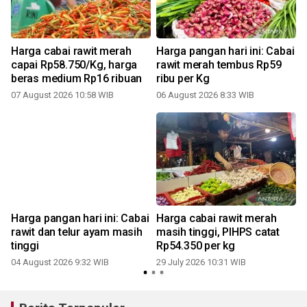
Harga cabai rawit merah
Harga pangan hari ini: Cabai
capai Rp58.750/Kg, harga
rawit merah tembus Rp59
beras medium Rp16 ribuan
ribu per Kg
07 August 2026 10:58 WIB
06 August 2026 8:33 WIB
2
Harga pangan hari ini: Cabai
Harga cabai rawit merah
rawit dan telur ayam masih
masih tinggi, PIHPS catat
tinggi
Rp54.350 per kg
04 August 2026 9:32 WIB
29 July 2026 10:31 WIB
2