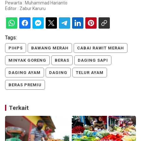
Pewarta : Muhammad Harianto
Editor :
Zabur Karuru
Tags:
PIHPS
BAWANG MERAH
CABAI RAWIT MERAH
MINYAK GORENG
BERAS
DAGING SAPI
DAGING AYAM
DAGING
TELUR AYAM
BERAS PREMIU
Terkait