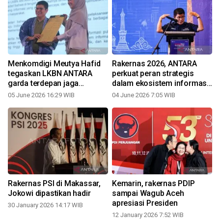
Menkomdigi Meutya Hafid
Rakernas 2026, ANTARA
tegaskan LKBN ANTARA
perkuat peran strategis
garda terdepan jaga
dalam ekosistem informasi
integritas informasi
negara
4
05 June 2026 16:29 WIB
04 June 2026 7:05 WIB
Rakernas PSI di Makassar,
Kemarin, rakernas PDIP
Jokowi dipastikan hadir
sampai Wagub Aceh
apresiasi Presiden
30 January 2026 14:17 WIB
12 January 2026 7:52 WIB
2