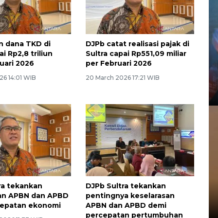
n dana TKD di
DJPb catat realisasi pajak di
ai Rp2,8 triliun
Sultra capai Rp551,09 miliar
uari 2026
per Februari 2026
26 14:01 WIB
20 March 2026 17:21 WIB
ra tekankan
DJPb Sultra tekankan
san APBN dan APBD
pentingnya keselarasan
cepatan ekonomi
APBN dan APBD demi
percepatan pertumbuhan