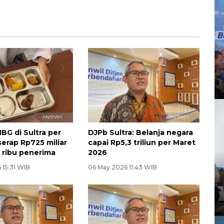
BG di Sultra per
DJPb Sultra: Belanja negara
serap Rp725 miliar
capai Rp5,3 triliun per Maret
7 ribu penerima
2026
 15:31 WIB
06 May 2026 11:43 WIB