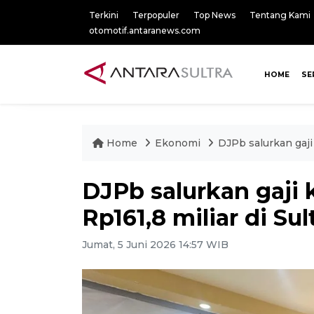
Terkini
Terpopuler
Top News
Tentang Kami
otomotif.antaranews.com
HOME
SE
Home
Ekonomi
DJPb salurkan gaji 
DJPb salurkan gaji 
Rp161,8 miliar di Sul
Jumat, 5 Juni 2026 14:57 WIB