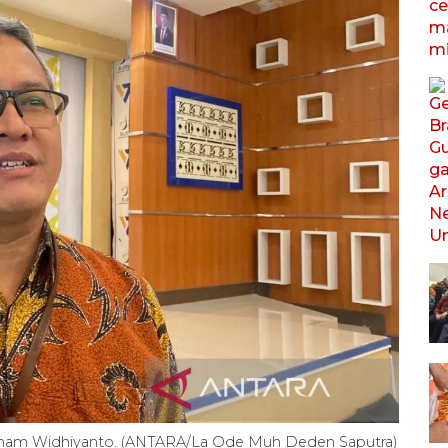
mam Widhiyanto. (ANTARA/La Ode Muh Deden Saputra)