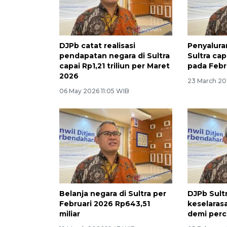
DJPb catat realisasi
Penyalura
pendapatan negara di Sultra
Sultra cap
capai Rp1,21 triliun per Maret
pada Febr
2026
23 March 20
06 May 2026 11:05 WIB
Belanja negara di Sultra per
DJPb Sult
Februari 2026 Rp643,51
keselara
miliar
demi per