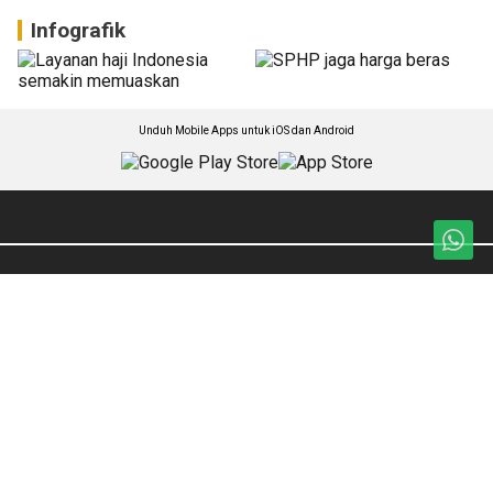
Infografik
Unduh Mobile Apps untuk iOS dan Android
Jelajahi ANTARA News Sultra
Seputar Sultra
Opini
Hukum & Politik
Redaksi
Ekonomi
ANTARA Foto
Olahraga
BrandA
Budaya & Pariwisata
RSS
Humaniora
Nasional