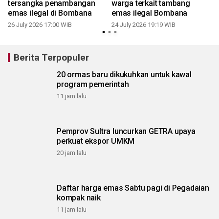
tersangka penambangan
warga terkait tambang
emas ilegal di Bombana
emas ilegal Bombana
26 July 2026 17:00 WIB
24 July 2026 19:19 WIB
1
Berita Terpopuler
20 ormas baru dikukuhkan untuk kawal
program pemerintah
11 jam lalu
Pemprov Sultra luncurkan GETRA upaya
perkuat ekspor UMKM
20 jam lalu
Daftar harga emas Sabtu pagi di Pegadaian
kompak naik
11 jam lalu