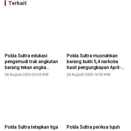
Terkait
Polda Sultra edukasi
Polda Sultra musnahkan
pengemudi truk angkutan
barang bukti 5,4 narkoba
barang tekan angka
hasil pengungkapan April-
kecelakaan
Juli 2026
06 August 2026 23:04 WIB
04 August 2026 16:00 WIB
1
Polda Sultra tetapkan tiga
Polda Sultra periksa tujuh