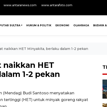
www.antaranews.com
www.antarafoto.com
PUTAR SULTRA
HUKUM & POLITIK
EKONOMI
OLAHRAGA
BUDAYA &
t naikkan HET Minyakita, berlaku dalam 1-2 pekan
t naikkan HET
T
dalam 1-2 pekan
an (Mendag) Budi Santoso menyatakan
 tertinggi (HET) untuk minyak goreng rakyat
pan.