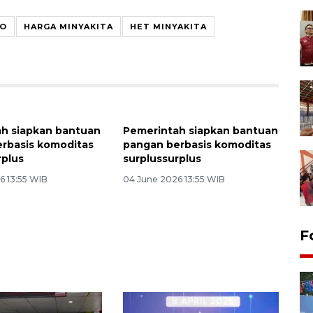
SO
HARGA MINYAKITA
HET MINYAKITA
h siapkan bantuan
Pemerintah siapkan bantuan
rbasis komoditas
pangan berbasis komoditas
rplus
surplussurplus
6 13:55 WIB
04 June 2026 13:55 WIB
F