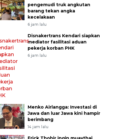
pengemudi truk angkutan
barang tekan angka
kecelakaan
6 jam lalu
Disnakertrans Kendari siapkan
mediator fasilitasi aduan
pekerja korban PHK
6 jam lalu
Menko Airlangga: Investasi di
Jawa dan luar Jawa kini hampir
berimbang
14 jam lalu
Erick Thohir ingin muaythai