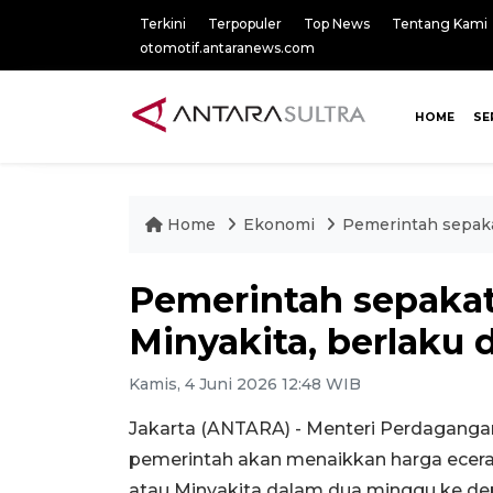
Terkini
Terpopuler
Top News
Tentang Kami
otomotif.antaranews.com
HOME
SE
Home
Ekonomi
Pemerintah sepaka
Pemerintah sepaka
Minyakita, berlaku 
Kamis, 4 Juni 2026 12:48 WIB
Jakarta (ANTARA) - Menteri Perdagang
pemerintah akan menaikkan harga eceran
atau Minyakita dalam dua minggu ke de