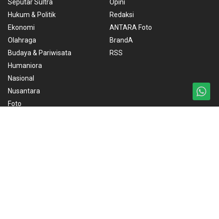
Seputar Sultra
Opini
Hukum & Politik
Redaksi
Ekonomi
ANTARA Foto
Olahraga
BrandA
Budaya & Pariwisata
RSS
Humaniora
Nasional
Nusantara
Foto
Video
Ketentuan Penggunaan
Kebijakan Cookie
Kebijakan Privasi
Pedoman Media Siber
Copyright © 2026 ANTARA