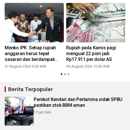
Menko IPK: Setiap rupiah
Rupiah pada Kamis pagi
anggaran harus tepat
menguat 22 poin jadi
sasaran dan berdampak
Rp17.911 per dolar AS
bagi masyarakat
07 August 2026 9:03 WIB
06 August 2026 10:06 WIB
3
Berita Terpopuler
Pemkot Kendari dan Pertamina sidak SPBU
pastikan stok BBM aman
17 jam lalu