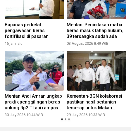
Bapanas perketat
Mentan: Penindakan mafia
pengawasan beras
beras masuk tahap hukum,
n
fortifikasi di pasaran
39 tersangka sudah ada
16 jam lalu
03 August 2026 8:49 WIB
2
Mentan Andi Amran ungkap
Kementan-BGN kolaborasi
i
praktik penggilingan beras
pastikan hasil pertanian
untung Rp2 T tapi rampas
terserap untuk Makan
hak rakyat
Bergizi Gratis
30 July 2026 10:44 WIB
29 July 2026 10:33 WIB
1