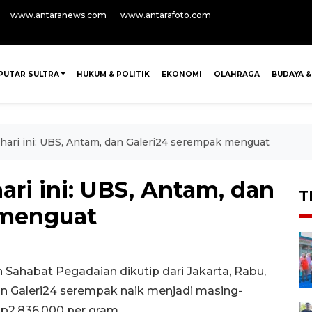
www.antaranews.com
www.antarafoto.com
PUTAR SULTRA
HUKUM & POLITIK
EKONOMI
OLAHRAGA
BUDAYA &
hari ini: UBS, Antam, dan Galeri24 serempak menguat
ari ini: UBS, Antam, dan
T
 menguat
 Sahabat Pegadaian dikutip dari Jakarta, Rabu,
n Galeri24 serempak naik menjadi masing-
p2.836.000 per gram.