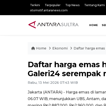
Terkini
Terpopuler
Top News
Tentang Kami
otomotif.antaranews.com
HOME
SE
Home
Ekonomi
Daftar harga emas 
Daftar harga emas h
Galeri24 serempak
Rabu, 13 Mei 2026 07:43 WIB
Jakarta (ANTARA) - Harga emas di laman
06.07 WIB, menunjukkan UBS, Antam, da
masing Rp2.887.000, Rp2.960.000, dan R