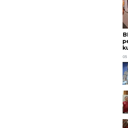
B
p
k
05