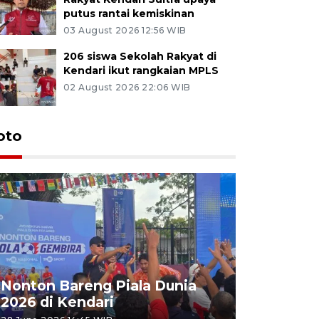
putus rantai kemiskinan
03 August 2026 12:56 WIB
206 siswa Sekolah Rakyat di
Kendari ikut rangkaian MPLS
02 August 2026 22:06 WIB
oto
Kemensos
Nonton Bareng Piala Dunia
Sekolah R
2026 di Kendari
pertama