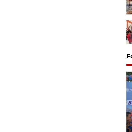
F
Kecelakaan kereta api di
Bekasi Timur