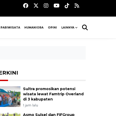
 PARIWISATA
HUMANIORA
OPINI
LAINNYA
ERKINI
Sultra promosikan potensi
wisata lewat Famtrip Overland
di 3 kabupaten
1 jam lalu
Asmo Sulsel dan FIFGroup