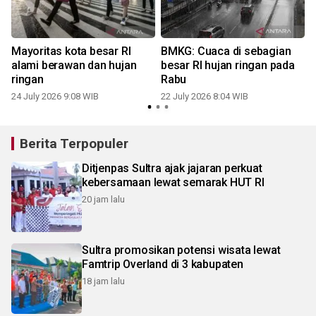
Mayoritas kota besar RI
BMKG: Cuaca di sebagian
n
alami berawan dan hujan
besar RI hujan ringan pada
ringan
Rabu
24 July 2026 9:08 WIB
22 July 2026 8:04 WIB
1
Berita Terpopuler
Ditjenpas Sultra ajak jajaran perkuat
kebersamaan lewat semarak HUT RI
20 jam lalu
Sultra promosikan potensi wisata lewat
Famtrip Overland di 3 kabupaten
18 jam lalu