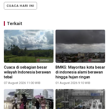
CUACA HARI INI
Terkait
Cuaca di sebagian besar
BMKG: Mayoritas kota besar
wilayah Indonesia berawan
di indonesia alami berawan
tebal
hingga hujan ringan
07 August 2026 11:00 WIB
01 August 2026 9:10 WIB
1