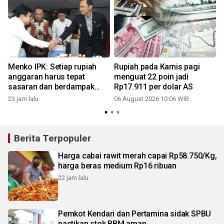
Menko IPK: Setiap rupiah
Rupiah pada Kamis pagi
anggaran harus tepat
menguat 22 poin jadi
sasaran dan berdampak
Rp17.911 per dolar AS
bagi masyarakat
23 jam lalu
06 August 2026 10:06 WIB
3
Berita Terpopuler
Harga cabai rawit merah capai Rp58.750/Kg,
harga beras medium Rp16 ribuan
22 jam lalu
Pemkot Kendari dan Pertamina sidak SPBU
pastikan stok BBM aman