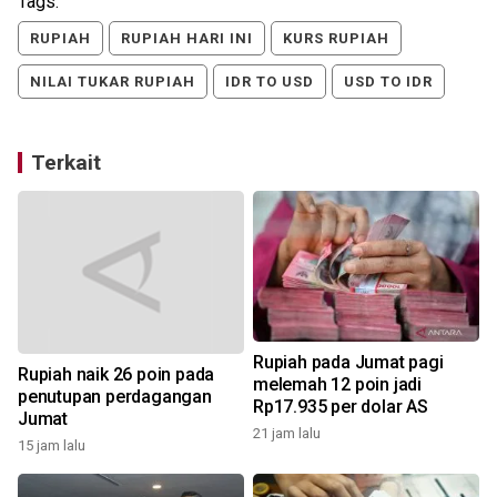
Tags:
RUPIAH
RUPIAH HARI INI
KURS RUPIAH
NILAI TUKAR RUPIAH
IDR TO USD
USD TO IDR
Terkait
Rupiah pada Jumat pagi
Rupiah naik 26 poin pada
melemah 12 poin jadi
penutupan perdagangan
Rp17.935 per dolar AS
Jumat
21 jam lalu
15 jam lalu