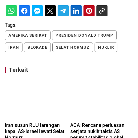
Tags:
AMERIKA SERIKAT
PRESIDEN DONALD TRUMP
IRAN
BLOKADE
SELAT HORMUZ
NUKLIR
Terkait
Iran susun RUU larangan
ACA: Rencana perluasan
kapal AS-Israel lewati Selat
senjata nuklir taktis AS
Hormuz
perumit stabilitas global