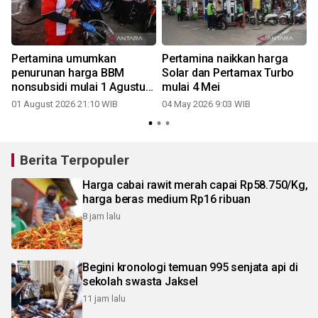
Pertamina umumkan
Pertamina naikkan harga
penurunan harga BBM
Solar dan Pertamax Turbo
nonsubsidi mulai 1 Agustus
mulai 4 Mei
2026
01 August 2026 21:10 WIB
04 May 2026 9:03 WIB
2
Berita Terpopuler
Harga cabai rawit merah capai Rp58.750/Kg,
harga beras medium Rp16 ribuan
8 jam lalu
Begini kronologi temuan 995 senjata api di
sekolah swasta Jaksel
11 jam lalu