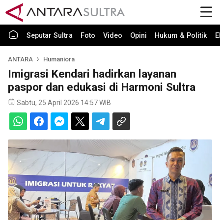
Seputar Sultra
Foto
Video
Opini
Hukum & Politik
E
ANTARA
Humaniora
Imigrasi Kendari hadirkan layanan
paspor dan edukasi di Harmoni Sultra
Sabtu, 25 April 2026 14:57 WIB