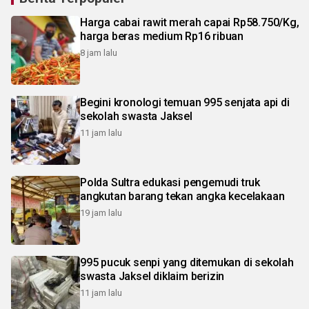
Harga cabai rawit merah capai Rp58.750/Kg,
harga beras medium Rp16 ribuan
8 jam lalu
Begini kronologi temuan 995 senjata api di
sekolah swasta Jaksel
11 jam lalu
Polda Sultra edukasi pengemudi truk
angkutan barang tekan angka kecelakaan
19 jam lalu
995 pucuk senpi yang ditemukan di sekolah
swasta Jaksel diklaim berizin
11 jam lalu