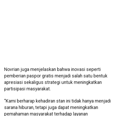
Novrian juga menjelaskan bahwa inovasi seperti
pemberian paspor gratis menjadi salah satu bentuk
apresiasi sekaligus strategi untuk meningkatkan
partisipasi masyarakat.
“Kami berharap kehadiran stan ini tidak hanya menjadi
sarana hiburan, tetapi juga dapat meningkatkan
pemahaman masyarakat terhadap layanan