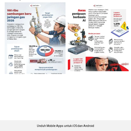
Unduh Mobile Apps untuk iOS dan Android