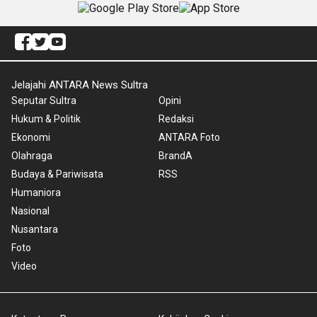
Jelajahi ANTARA News Sultra
Seputar Sultra
Opini
Hukum & Politik
Redaksi
Ekonomi
ANTARA Foto
Olahraga
BrandA
Budaya & Pariwisata
RSS
Humaniora
Nasional
Nusantara
Foto
Video