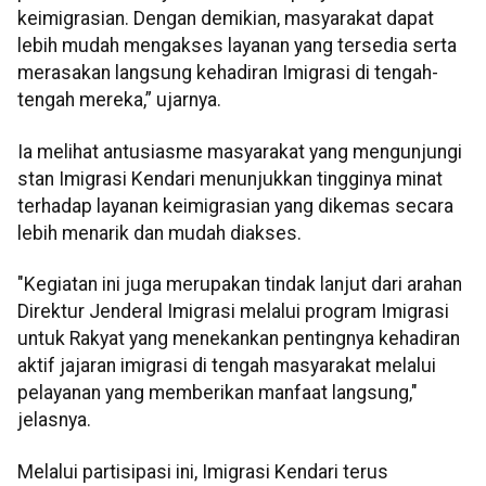
keimigrasian. Dengan demikian, masyarakat dapat
lebih mudah mengakses layanan yang tersedia serta
merasakan langsung kehadiran Imigrasi di tengah-
tengah mereka,” ujarnya.
Ia melihat antusiasme masyarakat yang mengunjungi
stan Imigrasi Kendari menunjukkan tingginya minat
terhadap layanan keimigrasian yang dikemas secara
lebih menarik dan mudah diakses.
"Kegiatan ini juga merupakan tindak lanjut dari arahan
Direktur Jenderal Imigrasi melalui program Imigrasi
untuk Rakyat yang menekankan pentingnya kehadiran
aktif jajaran imigrasi di tengah masyarakat melalui
pelayanan yang memberikan manfaat langsung,"
jelasnya.
Melalui partisipasi ini, Imigrasi Kendari terus