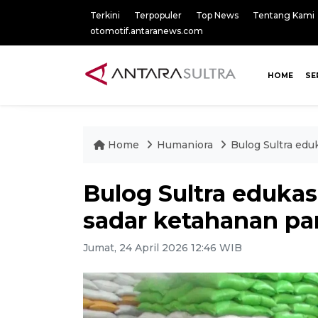
Terkini
Terpopuler
Top News
Tentang Kami
otomotif.antaranews.com
HOME
SE
Home
Humaniora
Bulog Sultra edu
Bulog Sultra edukasi
sadar ketahanan p
Jumat, 24 April 2026 12:46 WIB