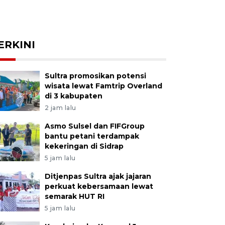
ERKINI
Sultra promosikan potensi
wisata lewat Famtrip Overland
di 3 kabupaten
2 jam lalu
Asmo Sulsel dan FIFGroup
bantu petani terdampak
kekeringan di Sidrap
5 jam lalu
Ditjenpas Sultra ajak jajaran
perkuat kebersamaan lewat
semarak HUT RI
5 jam lalu