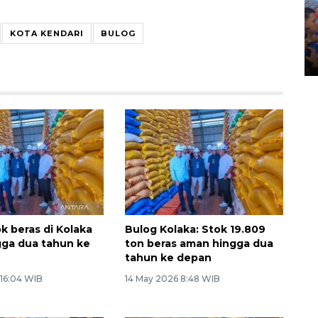
Kecelakaan kereta api di
KOTA KENDARI
BULOG
Bekasi Timur
28 April 2026 6:17 WIB
k beras di Kolaka
Bulog Kolaka: Stok 19.809
ga dua tahun ke
ton beras aman hingga dua
tahun ke depan
 16:04 WIB
14 May 2026 8:48 WIB