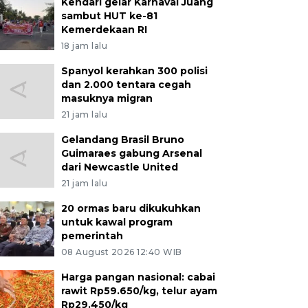
Kendari gelar Karnaval Juang
sambut HUT ke-81
Kemerdekaan RI
18 jam lalu
Spanyol kerahkan 300 polisi
dan 2.000 tentara cegah
masuknya migran
21 jam lalu
Gelandang Brasil Bruno
Guimaraes gabung Arsenal
dari Newcastle United
21 jam lalu
20 ormas baru dikukuhkan
untuk kawal program
pemerintah
08 August 2026 12:40 WIB
Harga pangan nasional: cabai
rawit Rp59.650/kg, telur ayam
Rp29.450/kg