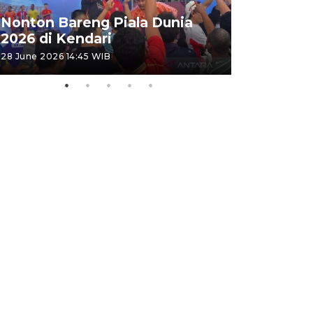
Kemensos
Nonton Bareng Piala Dunia
Sekolah R
2026 di Kendari
pertama
28 June 2026 14:45 WIB
26 June 2026 