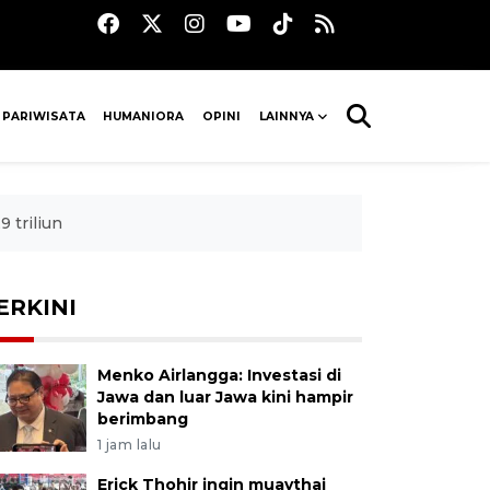
 PARIWISATA
HUMANIORA
OPINI
LAINNYA
 triliun
ERKINI
Menko Airlangga: Investasi di
Jawa dan luar Jawa kini hampir
berimbang
1 jam lalu
Erick Thohir ingin muaythai