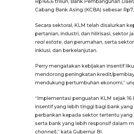
Rp166,6 triliun, Bank Pembangunan Daera
Cabang Bank Asing (KCBA) sebesar Rp7,8 
Secara sektoral, KLM telah disalurkan k
pertanian, industri, dan hilirisasi, sekto
real estate
, dan perumahan, serta sekto
inklusi, dan berkelanjutan.
Perry mengatakan kebijakan insentif lik
mendorong peningkatan kredit/pembiaya
mendukung pertumbuhan ekonomi,” ung
“Implementasi penguatan KLM sejak 16
insentif yang lebih tinggi bagi bank y
perbankan kepada sektor tertentu yang 
serta bank yang lebih responsif dalam m
channel
),” kata Gubernur BI.