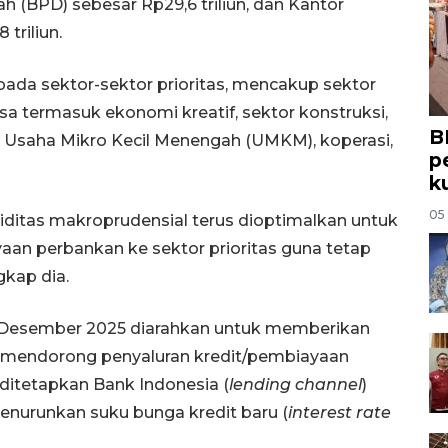
h (BPD) sebesar Rp29,6 triliun, dan Kantor
triliun.
epada sektor-sektor prioritas, mencakup sektor
r jasa termasuk ekonomi kreatif, sektor konstruksi,
B
r Usaha Mikro Kecil Menengah (UMKM), koperasi,
p
k
05
uiditas makroprudensial terus dioptimalkan untuk
an perbankan ke sektor prioritas guna tetap
kap dia.
 Desember 2025 diarahkan untuk memberikan
ang mendorong penyaluran kredit/pembiayaan
ditetapkan Bank Indonesia (
lending channel
)
enurunkan suku bunga kredit baru (
interest rate