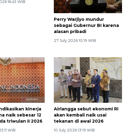
026 16:45 WIB
Perry Warjiyo mundur
sebagai Gubernur BI karena
alasan pribadi
27 July 2026 10:19 WIB
indikasikan kinerja
Airlangga sebut ekonomi RI
ha naik sebesar 12
akan kembali naik usai
a triwulan II 2026
tekanan di awal 2026
13:11 WIB
10 July 2026 13:19 WIB