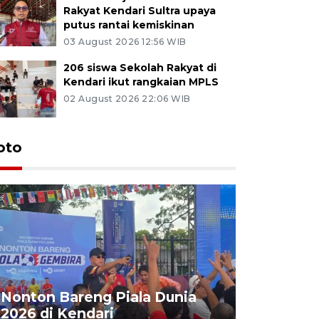
Rakyat Kendari Sultra upaya
putus rantai kemiskinan
03 August 2026 12:56 WIB
206 siswa Sekolah Rakyat di
Kendari ikut rangkaian MPLS
02 August 2026 22:06 WIB
oto
Kemensos
Nonton Bareng Piala Dunia
Sekolah R
2026 di Kendari
pertama