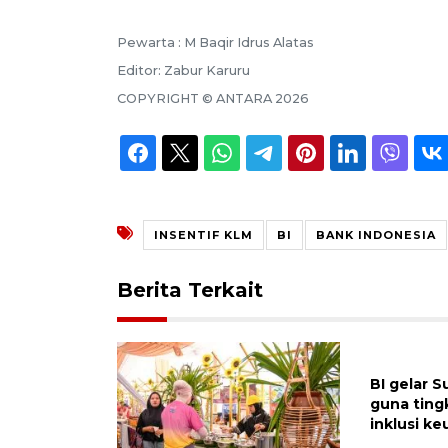
Pewarta :
M Baqir Idrus Alatas
Editor:
Zabur Karuru
COPYRIGHT ©
ANTARA
2026
INSENTIF KLM
BI
BANK INDONESIA
Berita Terkait
BI gelar 
guna tingk
inklusi k