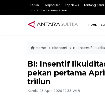
Terkini
Terpopuler
Top News
Tentang Kami
otomotif.antaranews.com
HOME
SE
Home
Ekonomi
BI: Insentif likui
BI: Insentif likuidi
pekan pertama Apri
triliun
Kamis, 23 April 2026 12:33 WIB