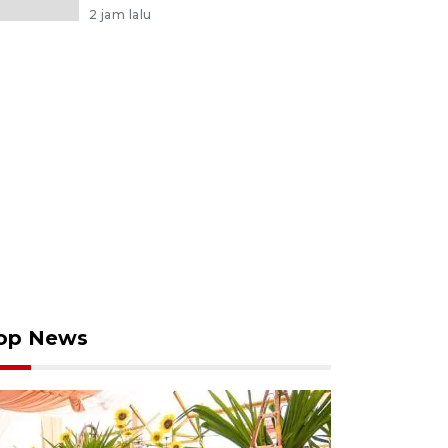
2 jam lalu
op News