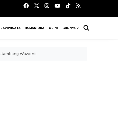
 PARIWISATA
HUMANIORA
OPINI
LAINNYA
scatambang Wawonii