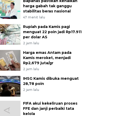
Bapanas pastikan kenaikan
harga gabah tak ganggu
stabilitas beras nasional
47 menit lalu
Rupiah pada Kamis pagi
menguat 22 poin jadi Rp17.911
per dolar AS
2 jam lalu
Harga emas Antam pada
Kamis meroket, menjadi
Rp2,679 juta/gr
2 jam lalu
IHSG Kamis dibuka menguat
28,78 poin
2 jam lalu
FIFA akui kekeliruan proses
FFE dan janji perbaiki tata
kelola