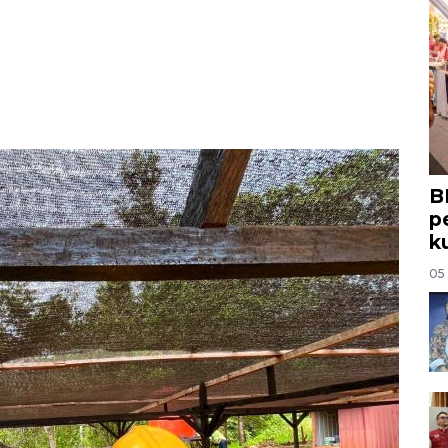
B
p
k
05