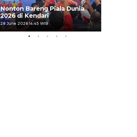
Kemensos
Nonton Bareng Piala Dunia
Sekolah R
2026 di Kendari
pertama
28 June 2026 14:45 WIB
26 June 2026 