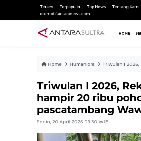
Terkini
Terpopuler
Top News
Tentang Kami
otomotif.antaranews.com
HOME
SE
Home
Humaniora
Triwulan I 2026
Triwulan I 2026, R
hampir 20 ribu poho
pascatambang Waw
Senin, 20 April 2026 09:30 WIB