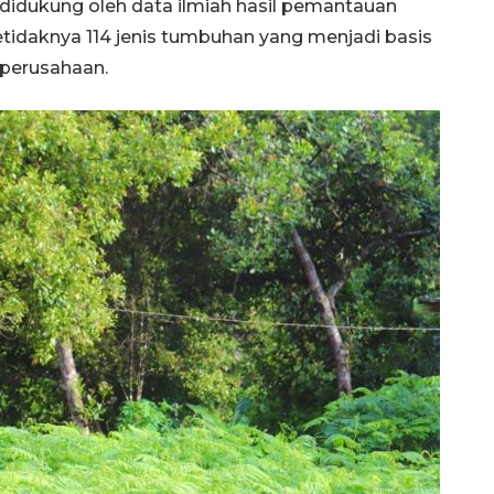
a didukung oleh data ilmiah hasil pemantauan
t setidaknya 114 jenis tumbuhan yang menjadi basis
 perusahaan.