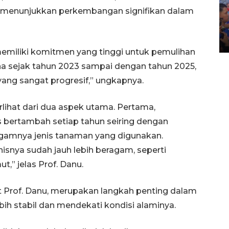
P menunjukkan perkembangan signifikan dalam
Kecelakaan kereta api di
Bekasi Timur
28 April 2026 6:17 WIB
memiliki komitmen yang tinggi untuk pemulihan
na sejak tahun 2023 sampai dengan tahun 2025,
ang sangat progresif,” ungkapnya.
rlihat dari dua aspek utama. Pertama,
s bertambah setiap tahun seiring dengan
agamnya jenis tanaman yang digunakan.
isnya sudah jauh lebih beragam, seperti
t,” jelas Prof. Danu.
t Prof. Danu, merupakan langkah penting dalam
h stabil dan mendekati kondisi alaminya.