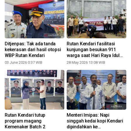
Ditjenpas: Tak ada tanda
Rutan Kendari fasilitasi
kekerasan dari hasil otopsi
kunjungan besukan 911
n
WBP Rutan Kendari
warga saat Hari Raya Idul
Adha
03 June 2026 0:37 WIB
28 May 2026 13:08 WIB
1
Rutan Kendari tutup
Menteri Imipas: Napi
program magang
singgah kedai kopi Kendari
Kemenaker Batch 2
dipindahkan ke