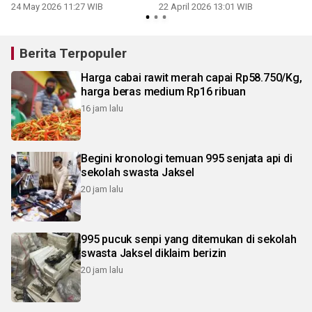
Nusakambangan
24 May 2026 11:27 WIB
22 April 2026 13:01 WIB
1
Berita Terpopuler
Harga cabai rawit merah capai Rp58.750/Kg,
harga beras medium Rp16 ribuan
16 jam lalu
Begini kronologi temuan 995 senjata api di
sekolah swasta Jaksel
20 jam lalu
995 pucuk senpi yang ditemukan di sekolah
swasta Jaksel diklaim berizin
20 jam lalu