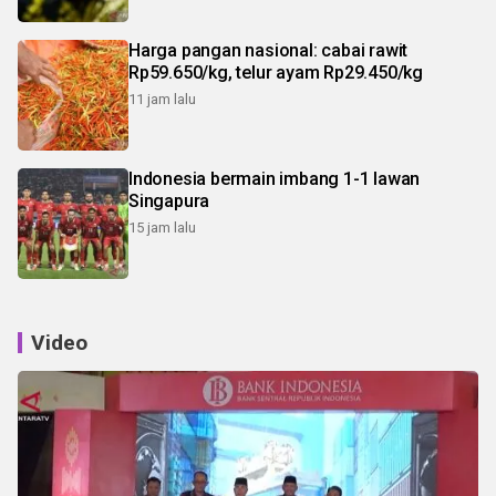
Harga pangan nasional: cabai rawit
Rp59.650/kg, telur ayam Rp29.450/kg
11 jam lalu
Indonesia bermain imbang 1-1 lawan
Singapura
15 jam lalu
Video