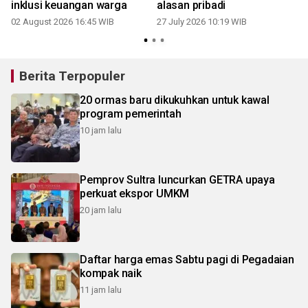
inklusi keuangan warga
alasan pribadi
02 August 2026 16:45 WIB
27 July 2026 10:19 WIB
1
Berita Terpopuler
20 ormas baru dikukuhkan untuk kawal
program pemerintah
10 jam lalu
Pemprov Sultra luncurkan GETRA upaya
perkuat ekspor UMKM
20 jam lalu
Daftar harga emas Sabtu pagi di Pegadaian
kompak naik
11 jam lalu