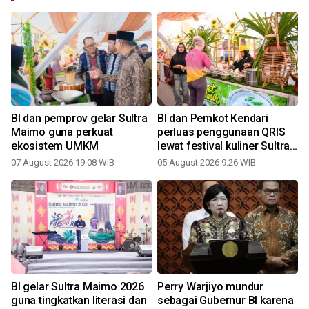
BI dan pemprov gelar Sultra
BI dan Pemkot Kendari
Maimo guna perkuat
perluas penggunaan QRIS
ekosistem UMKM
lewat festival kuliner Sultra
Maimo
07 August 2026 19:08 WIB
05 August 2026 9:26 WIB
2
i
BI gelar Sultra Maimo 2026
Perry Warjiyo mundur
guna tingkatkan literasi dan
sebagai Gubernur BI karena