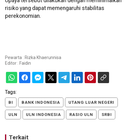
Upaya tersebut dilakukan dengan meminimalkan
risiko yang dapat memengaruhi stabilitas
perekonomian.
Pewarta : Rizka Khaerunnisa
Editor :
Faidin
Tags:
BI
BANK INDONESIA
UTANG LUAR NEGERI
ULN
ULN INDONESIA
RASIO ULN
SRBI
Terkait