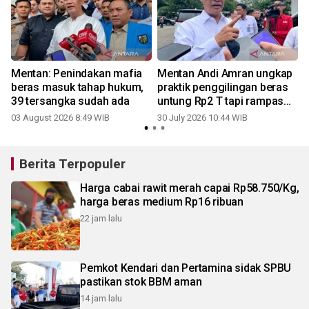
Mentan: Penindakan mafia
Mentan Andi Amran ungkap
beras masuk tahap hukum,
praktik penggilingan beras
39 tersangka sudah ada
untung Rp2 T tapi rampas
hak rakyat
03 August 2026 8:49 WIB
30 July 2026 10:44 WIB
2
Berita Terpopuler
Harga cabai rawit merah capai Rp58.750/Kg,
harga beras medium Rp16 ribuan
22 jam lalu
Pemkot Kendari dan Pertamina sidak SPBU
pastikan stok BBM aman
14 jam lalu