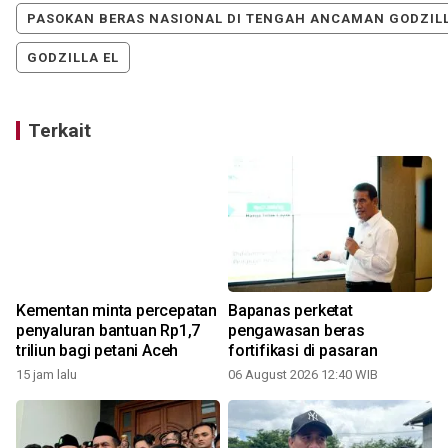
PASOKAN BERAS NASIONAL DI TENGAH ANCAMAN GODZILL
GODZILLA EL
Terkait
Kementan minta percepatan
Bapanas perketat
penyaluran bantuan Rp1,7
pengawasan beras
triliun bagi petani Aceh
fortifikasi di pasaran
15 jam lalu
06 August 2026 12:40 WIB
2