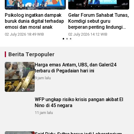
Psikolog ingatkan dampak
Gelar Forum Sahabat Tunas,
buruk dunia digital terhadap
Komdigi sebut guru
emosi dan moral anak
berperan penting lindungi
anak di ruang digital
02 July 2026 18:49 WIB
02 July 2026 14:12 WIB
0
Berita Terpopuler
Harga emas Antam, UBS, dan Galeri24
terbaru di Pegadaian hari ini
9 jam lalu
WFP ungkap risiko krisis pangan akibat El
Nino di 45 negara
11 jam lalu