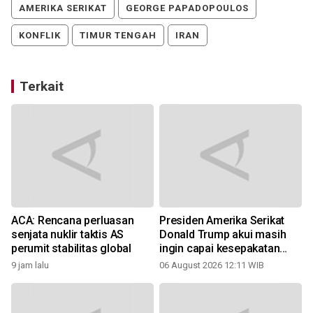
AMERIKA SERIKAT
GEORGE PAPADOPOULOS
KONFLIK
TIMUR TENGAH
IRAN
Terkait
ACA: Rencana perluasan
Presiden Amerika Serikat
senjata nuklir taktis AS
Donald Trump akui masih
perumit stabilitas global
ingin capai kesepakatan
dengan Iran
9 jam lalu
06 August 2026 12:11 WIB
2