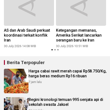
AS dan Arab Saudi perkuat
Ketegangan memanas,
koordinasi terkait konflik
Amerika Serikat lancarkan
Iran
serangan baru ke Iran
0
30 July 2026 14:08 WIB
30 July 2026 10:51 WIB
Berita Terpopuler
Harga cabai rawit merah capai Rp58.750/Kg,
harga beras medium Rp16 ribuan
7 jam lalu
Begini kronologi temuan 995 senjata api di
sekolah swasta Jaksel