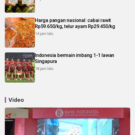
Harga pangan nasional: cabai rawit
Rp59.650/kg, telur ayam Rp29.450/kg
14 jam lalu
Indonesia bermain imbang 1-1 lawan
Singapura
18 jam lalu
Video