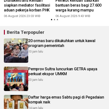
Disnakertrans Kendari
Pemkot Kendari salurkan
h
siapkan mediator fasilitasi
bantuan beras bagi 27.600
aduan pekerja korban PHK
warga kurang mampu
06 August 2026 23:03 WIB
06 August 2026 9:43 WIB
Berita Terpopuler
20 ormas baru dikukuhkan untuk kawal
program pemerintah
13 jam lalu
Pemprov Sultra luncurkan GETRA upaya
perkuat ekspor UMKM
23 jam lalu
Daftar harga emas Sabtu pagi di Pegadaian
kompak naik
14 jam lalu