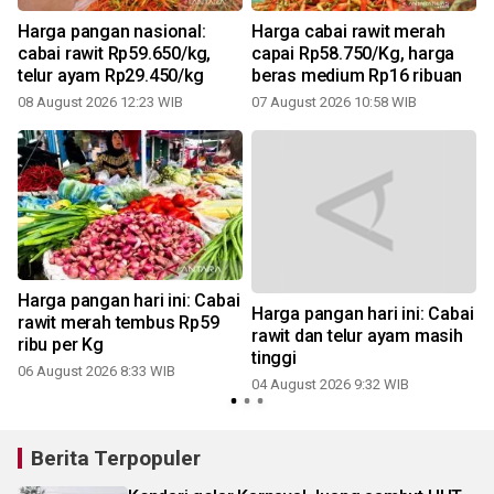
i
Harga pangan nasional:
Harga cabai rawit merah
cabai rawit Rp59.650/kg,
capai Rp58.750/Kg, harga
telur ayam Rp29.450/kg
beras medium Rp16 ribuan
08 August 2026 12:23 WIB
07 August 2026 10:58 WIB
2
Harga pangan hari ini: Cabai
Harga pangan hari ini: Cabai
rawit merah tembus Rp59
rawit dan telur ayam masih
ribu per Kg
tinggi
06 August 2026 8:33 WIB
04 August 2026 9:32 WIB
2
Berita Terpopuler