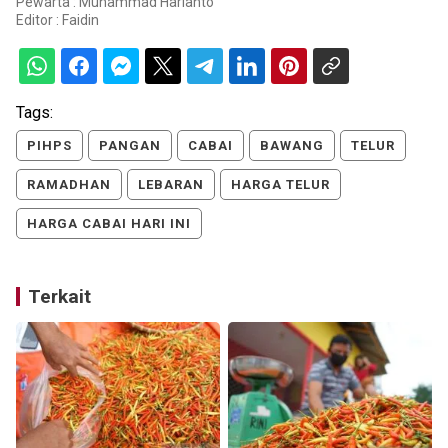
Pewarta : Muhammad Harianto
Editor :
Faidin
Tags:
PIHPS
PANGAN
CABAI
BAWANG
TELUR
RAMADHAN
LEBARAN
HARGA TELUR
HARGA CABAI HARI INI
Terkait