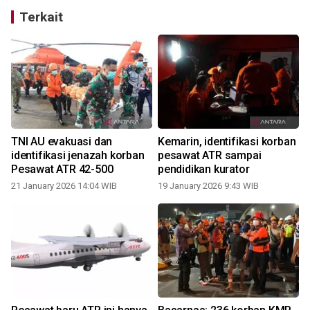
Terkait
TNI AU evakuasi dan
Kemarin, identifikasi korban
identifikasi jenazah korban
pesawat ATR sampai
Pesawat ATR 42-500
pendidikan kurator
21 January 2026 14:04 WIB
19 January 2026 9:43 WIB
2