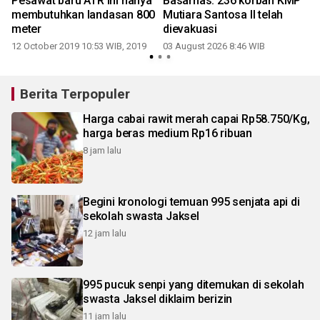
Pesawat baru ATR ini hanya
Basarnas: 236 korban KMP
membutuhkan landasan 800
Mutiara Santosa II telah
meter
dievakuasi
12 October 2019 10:53 WIB, 2019
03 August 2026 8:46 WIB
2
Berita Terpopuler
Harga cabai rawit merah capai Rp58.750/Kg,
harga beras medium Rp16 ribuan
8 jam lalu
Begini kronologi temuan 995 senjata api di
sekolah swasta Jaksel
12 jam lalu
995 pucuk senpi yang ditemukan di sekolah
swasta Jaksel diklaim berizin
11 jam lalu